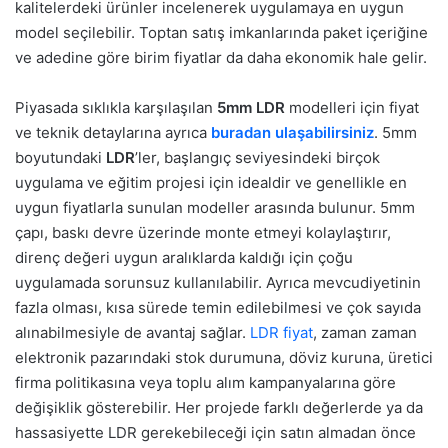
kalitelerdeki ürünler incelenerek uygulamaya en uygun
model seçilebilir. Toptan satış imkanlarında paket içeriğine
ve adedine göre birim fiyatlar da daha ekonomik hale gelir.
Piyasada sıklıkla karşılaşılan
5mm LDR
modelleri için fiyat
ve teknik detaylarına ayrıca
buradan ulaşabilirsiniz
. 5mm
boyutundaki
LDR
’ler, başlangıç seviyesindeki birçok
uygulama ve eğitim projesi için idealdir ve genellikle en
uygun fiyatlarla sunulan modeller arasında bulunur. 5mm
çapı, baskı devre üzerinde monte etmeyi kolaylaştırır,
direnç değeri uygun aralıklarda kaldığı için çoğu
uygulamada sorunsuz kullanılabilir. Ayrıca mevcudiyetinin
fazla olması, kısa sürede temin edilebilmesi ve çok sayıda
alınabilmesiyle de avantaj sağlar.
LDR fiyat
, zaman zaman
elektronik pazarındaki stok durumuna, döviz kuruna, üretici
firma politikasına veya toplu alım kampanyalarına göre
değişiklik gösterebilir. Her projede farklı değerlerde ya da
hassasiyette LDR gerekebileceği için satın almadan önce