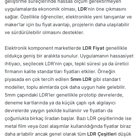
geliştirme süreçlerinde hassas ölçüm gerektirmeyen
uygulamalarda ekonomik olması,
LDR
’nin öne çıkmasını
sağlar. Özellikle öğrenciler, elektronikle yeni tanışanlar ve
maker’lar için bu fiyat avantajı, projelerin daha ulaşılabilir
ve sürdürülebilir olmasını destekler.
Elektronik komponent marketlerde
LDR Fiyat
genellikle
oldukça geniş bir aralıkta sunulur. Uygulamanın hassasiyet
ihtiyacı, seçilecek LDR’nin çapı, tepki süresi ya da üretici
firmanın kalite standartları fiyatları etkiler. Örneğin
piyasada en çok tercih edilen
5mm LDR
gibi standart
modeller, toplu alımlarda çok daha uygun hale gelebilir.
5mm çapındaki LDR’ler genellikle prototip devrelerde,
deneme kartlarında ya da küçük çaplı ışık algılayıcı
devrelerde yaygın şekilde kullanılır ve fiyatları da
çoğunlukla birkaç liradan başlar. Bazı LDR çeşitlerinde ise
metal film veya özel alaşımlar kullanıldığında fiyatlar biraz
daha artabilir ancak genel olarak tüm
LDR Çeşitleri
düşük