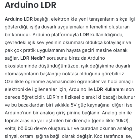
Arduino LDR
Arduino LDR
başlığı, elektronikle yeni tanışanların sıkça ilgi
gösterdiği, ışığa duyarlı uygulamaların temelini oluşturan
bir konudur. Arduino platformuyla
LDR
kullanıldığında,
çevredeki ışık seviyesinin okunması oldukça kolaylaşır ve
pek çok pratik uygulamanın hayata geçirilmesine olanak
sağlar.
LDR Nedir?
sorusunu biraz da Arduino
ekosisteminde düşündüğümüzde, ışık değişimine duyarlı
otomasyonların başlangıç noktası olduğunu görebiliriz.
Özellikle öğrenme aşamasındaki öğrenciler ve hobi amaçlı
elektronikle ilgilenenler için, Arduino ile
LDR Kullanımı
son
derece öğreticidir. LDR’nin fiziksel olarak iki bacağı bulunur
ve bu bacaklardan biri sıklıkla 5V güç kaynağına, diğeri ise
Arduino’nun bir analog giriş pinine bağlanır. Analog pin ile
toprak arasına yerleştirilen bir dirençle (genellikle 10kΩ),
voltaj bölücü devre oluşturulur ve buradan okunan analog
sinyal, ortam ışığına bağlı olarak değişir. Kod tarafında ise,