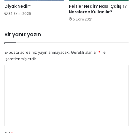
Diyak Nedir?
Peltier Nedir? Nasıl Çalışır?
Nerelerde Kullanılır?
31 Ekim 2025
5 Ekim 2021
Bir yanıt yazın
E-posta adresiniz yayınlanmayacak.
Gerekli alanlar
*
ile
işaretlenmişlerdir
Y
o
r
u
m
*