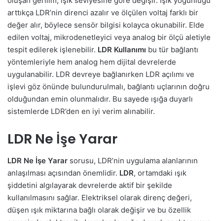
oluşan gerilim, ışık seviyesine göre değişir. Işık yoğunluğu
arttıkça LDR’nin direnci azalır ve ölçülen voltaj farklı bir
değer alır, böylece sensör bilgisi kolayca okunabilir. Elde
edilen voltaj, mikrodenetleyici veya analog bir ölçü aletiyle
tespit edilerek işlenebilir.
LDR Kullanımı
bu tür bağlantı
yöntemleriyle hem analog hem dijital devrelerde
uygulanabilir. LDR devreye bağlanırken LDR açılımı ve
işlevi göz önünde bulundurulmalı, bağlantı uçlarının doğru
olduğundan emin olunmalıdır. Bu sayede ışığa duyarlı
sistemlerde LDR’den en iyi verim alınabilir.
LDR Ne İşe Yarar
LDR Ne İşe Yarar
sorusu, LDR’nin uygulama alanlarının
anlaşılması açısından önemlidir.
LDR
, ortamdaki ışık
şiddetini algılayarak devrelerde aktif bir şekilde
kullanılmasını sağlar. Elektriksel olarak direnç değeri,
düşen ışık miktarına bağlı olarak değişir ve bu özellik