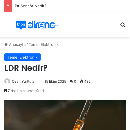
Pır Sensör Nedir?
Menü
Ar
Anasayfa
/
Temel Elektronik
Temel Elektronik
LDR Nedir?
Ozan Yurttutan
15 Ekim 2025
0
482
7 dakika okuma süresi