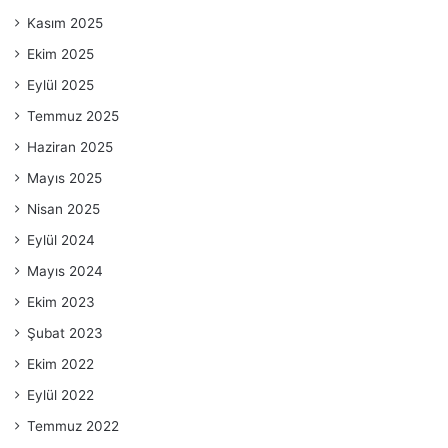
Kasım 2025
Ekim 2025
Eylül 2025
Temmuz 2025
Haziran 2025
Mayıs 2025
Nisan 2025
Eylül 2024
Mayıs 2024
Ekim 2023
Şubat 2023
Ekim 2022
Eylül 2022
Temmuz 2022