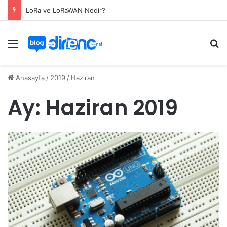
LoRa ve LoRaWAN Nedir?
Menü
Ar
Anasayfa
/
2019
/
Haziran
Ay:
Haziran 2019