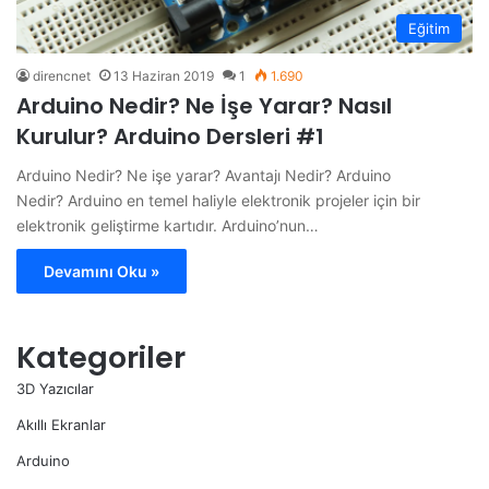
Eğitim
direncnet
13 Haziran 2019
1
1.690
Arduino Nedir? Ne İşe Yarar? Nasıl
Kurulur? Arduino Dersleri #1
Arduino Nedir? Ne işe yarar? Avantajı Nedir? Arduino
Nedir? Arduino en temel haliyle elektronik projeler için bir
elektronik geliştirme kartıdır. Arduino’nun…
Devamını Oku »
Kategoriler
3D Yazıcılar
Akıllı Ekranlar
Arduino