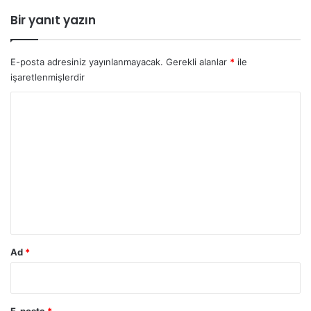
Bir yanıt yazın
E-posta adresiniz yayınlanmayacak.
Gerekli alanlar
*
ile
işaretlenmişlerdir
Y
o
r
u
m
*
Ad
*
E-posta
*