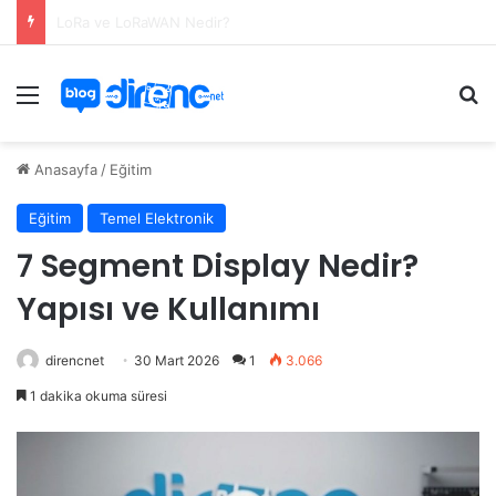
Pır Sensör Nedir?
Menü
Ar
Anasayfa
/
Eğitim
Eğitim
Temel Elektronik
7 Segment Display Nedir?
Yapısı ve Kullanımı
direncnet
30 Mart 2026
1
3.066
1 dakika okuma süresi