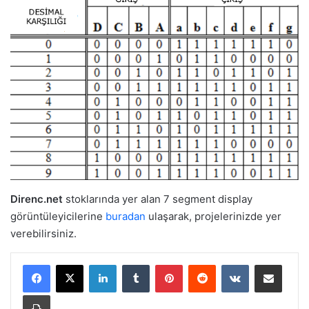
Direnc.net
stoklarında yer alan 7 segment display
görüntüleyicilerine
buradan
ulaşarak, projelerinizde yer
verebilirsiniz.
LinkedIn
Tumblr
Pinterest
Reddit
VKontakte
E-Posta ile paylaş
Yazdır